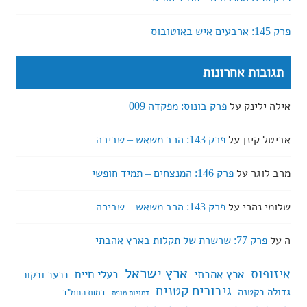
פרק 145: ארבעים איש באוטובוס
תגובות אחרונות
אילה ילינק
על
פרק בונוס: מפקדה 009
אביטל קינן
על
פרק 143: הרב משאש – שבירה
מרב לוגר
על
פרק 146: המנצחים – תמיד חופשי
שלומי נהרי
על
פרק 143: הרב משאש – שבירה
ה
על
פרק 77: שרשרת של תקלות בארץ אהבתי
ארץ ישראל
איזופוס
ארץ אהבתי
בעלי חיים
ברעב ובקור
גיבורים קטנים
גדולה בקטנה
דמות החמ"ד
דמויות מופת