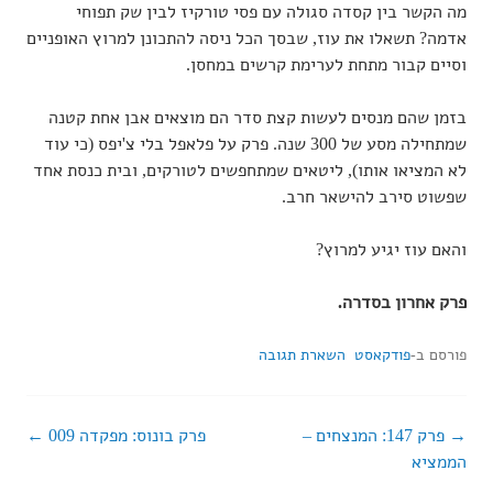
מה הקשר בין קסדה סגולה עם פסי טורקיז לבין שק תפוחי
אדמה? תשאלו את עוז, שבסך הכל ניסה להתכונן למרוץ האופניים
וסיים קבור מתחת לערימת קרשים במחסן.
בזמן שהם מנסים לעשות קצת סדר הם מוצאים אבן אחת קטנה
שמתחילה מסע של 300 שנה. פרק על פלאפל בלי צ'יפס (כי עוד
לא המציאו אותו), ליטאים שמתחפשים לטורקים, ובית כנסת אחד
שפשוט סירב להישאר חרב.
והאם עוז יגיע למרוץ?
פרק אחרון בסדרה.
פורסם ב-
פודקאסט
השארת תגובה
פרק 147: המנצחים –
פרק בונוס: מפקדה 009
ניווט
הממציא