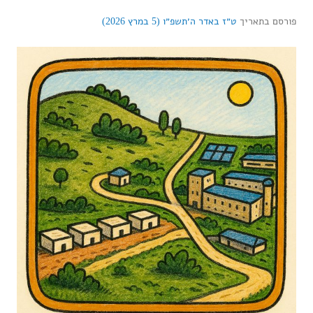
פורסם בתאריך
ט״ז באדר ה׳תשפ״ו (5 במרץ 2026)