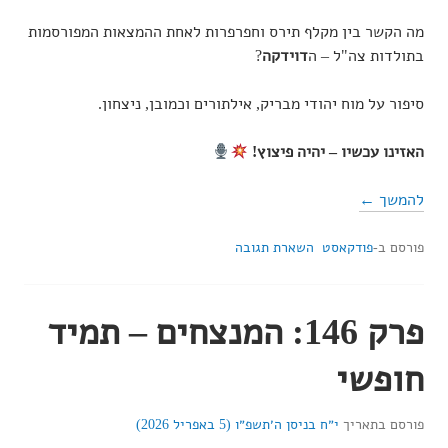
מה הקשר בין מקלף תירס וחפרפרות לאחת ההמצאות המפורסמות
בתולדות צה"ל – ה
דוידקה
?
סיפור על מוח יהודי מבריק, אילתורים וכמובן, ניצחון.
האזינו עכשיו – יהיה פיצוץ!
להמשך ←
פורסם ב-
פודקאסט
השארת תגובה
פרק 146: המנצחים – תמיד
חופשי
פורסם בתאריך
י״ח בניסן ה׳תשפ״ו (5 באפריל 2026)