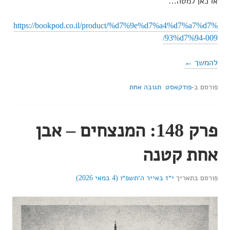
או כאן למטה…
https://bookpod.co.il/product/%d7%9e%d7%a4%d7%a7%d7%
93%d7%94-009/
להמשך ←
פורסם ב-
פודקאסט
תגובה אחת
פרק 148: המנצחים – אבן
אחת קטנה
פורסם בתאריך
י״ז באייר ה׳תשפ״ו (4 במאי 2026)