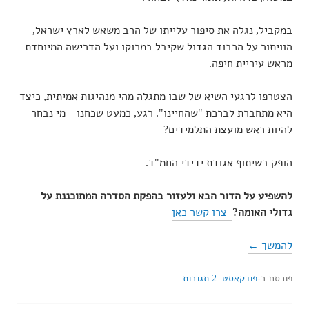
במקביל, נגלה את סיפור עלייתו של הרב משאש לארץ ישראל,
הוויתור על הכבוד הגדול שקיבל במרוקו ועל הדרישה המיוחדת
מראש עיריית חיפה.
הצטרפו לרגעי השיא של שבו מתגלה מהי מנהיגות אמיתית, כיצד
היא מתחברת לברכת "שהחיינו". רגע, כמעט שכחנו – מי נבחר
להיות ראש מועצת התלמידים?
הופק בשיתוף אגודת ידידי החמ"ד.
להשפיע על הדור הבא ולעזור בהפקת הסדרה המתוכננת על
גדולי האומה?
⁠
צרו קשר
כאן
להמשך ←
פורסם ב-
פודקאסט
2 תגובות