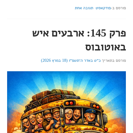
פורסם ב-
פודקאסט
תגובה אחת
פרק 145: ארבעים איש
באוטובוס
פורסם בתאריך
כ״ט באדר ה׳תשפ״ו (18 במרץ 2026)