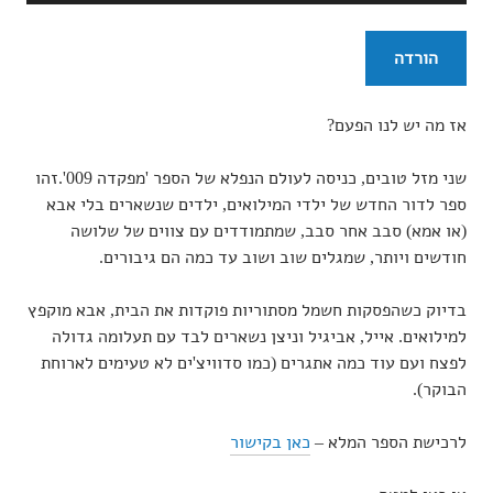
הורדה
אז מה יש לנו הפעם?
שני מזל טובים, כניסה לעולם הנפלא של הספר 'מפקדה 009'.זהו
ספר לדור החדש של ילדי המילואים, ילדים שנשארים בלי אבא
(או אמא) סבב אחר סבב, שמתמודדים עם צווים של שלושה
חודשים ויותר, שמגלים שוב ושוב עד כמה הם גיבורים.
בדיוק כשהפסקות חשמל מסתוריות פוקדות את הבית, אבא מוקפץ
למילואים. אייל, אביגיל וניצן נשארים לבד עם תעלומה גדולה
לפצח ועם עוד כמה אתגרים (כמו סדוויצ'ים לא טעימים לארוחת
הבוקר).
לרכישת הספר המלא –
כאן בקישור