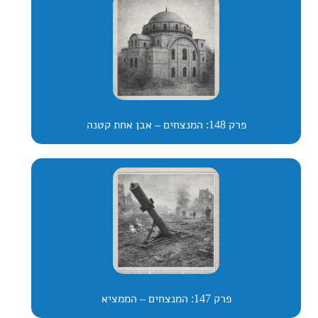
פרק 148: המנצחים – אבן אחת קטנה
פרק 147: המנצחים – הממציא