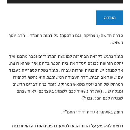
אודיו
הורדה
סדרה חדשה (מצחיקה, וגם מרתקת) על דמות החמ"ד – הרב יוסף
משאש.
תומר נרגש לקראת הבחירות למועצת התלמידים וכבר מתכנן איך
יחלק הוראות לכולם ויסדר את בית הספר בדיוק איך שהוא רוצה,
אך למנהל יש תוכניות אחרות עבורו. תומר נשלח לספרייה לעבוד
עם שאול אב הבית, דרך העבודה המשותפת הוא נחשף לסיפורו
המרתק של הרב יוסף משאש ממרוקו, לומד כמה דברים חדשים
ומגלה ש… (את זה נשאיר לכם לשמוע בעצמכם, לא חשבתם
שנגלה לכם הכל, נכון?)
הופק בשיתוף אגודת ידידי החמ"ד.
רוצים להשפיע על הדור הבא ולסייע בהפקת הסדרה המתוכננת