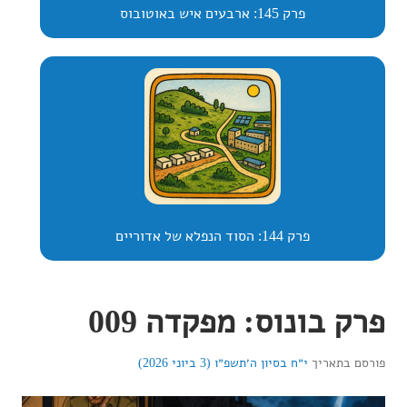
פרק 145: ארבעים איש באוטובוס
פרק 144: הסוד הנפלא של אדוריים
פרק בונוס: מפקדה 009
פורסם בתאריך
י״ח בסיון ה׳תשפ״ו (3 ביוני 2026)