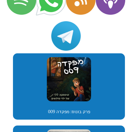
פרק בונוס: מפקדה 009