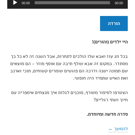
נגן
00:00
00:00
אודיו
הורדה
היי ילדים (והורים)!
בכל חג עוז ואבא שלו הולכים לתחרות, אבל השנה זה לא כל כך
מסתדר. במקום זה אבא שולף תיבה עם אוסף מוזר – הם מוצאים
שם תמונה ישנה ודרכה הם פוגשים שומרים קשוחים, תוכי וארנב
ואת האיש שתמיד היה חופשי.
הצטרפו לסיפור מטורף, מוכנים לגלות איך מנצחים אימפריה עם
חיוך ושתי רגליים?
סדרה חדשה ומיוחדת.
להמשך ←