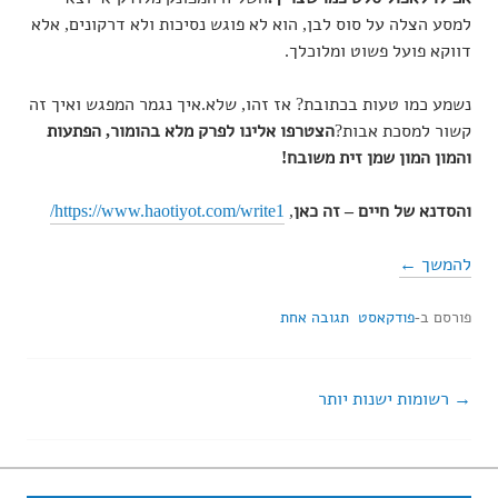
למסע הצלה על סוס לבן, הוא לא פוגש נסיכות ולא דרקונים, אלא
דווקא פועל פשוט ומלוכלך.
נשמע כמו טעות בכתובת? אז זהו, שלא.איך נגמר המפגש ואיך זה
קשור למסכת אבות?
הצטרפו אלינו לפרק מלא בהומור, הפתעות
והמון המון שמן זית משובח!
והסדנא של חיים – זה כאן
,
https://www.haotiyot.com/write1/
להמשך ←
פורסם ב-
פודקאסט
תגובה אחת
רשומות ישנות יותר
ניווט
בין