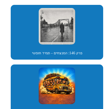
פרק 146: המנצחים – תמיד חופשי