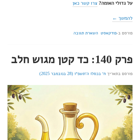
על גדולי האומה?
צרו קשר כאן
להמשך ←
פורסם ב-
פודקאסט
השארת תגובה
פרק 140: כד קטן מגוש חלב
פורסם בתאריך
ח׳ בכסלו ה׳תשפ״ו (28 בנובמבר 2025)