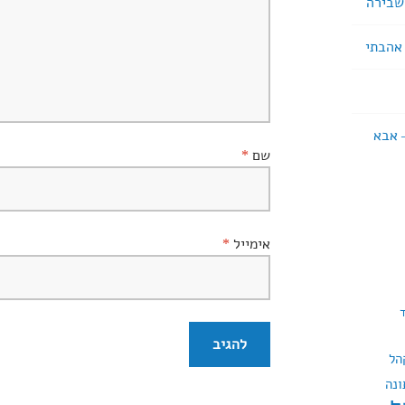
 – אבא
שם
*
אימייל
*
הל
ונה