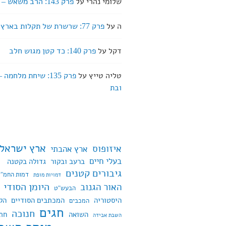
שלומי נהרי
על
פרק 143: הרב משאש – שבירה
ה
על
פרק 77: שרשרת של תקלות בארץ אהבתי
דקל
על
פרק 140: כד קטן מגוש חלב
טליה טייץ
על
פרק 135: שיחת מלחמה
ובת
ארץ ישראל
איזופוס
ארץ אהבתי
בעלי חיים
ברעב ובקור
גדולה בקטנה
גיבורים קטנים
דמות החמ"ד
דמויות מופת
היומן הסודי
האור הגנוב
הבעש"ט
היסטוריה
המכתבים הסודיים
הק
המכבים
חגים
חנוכה
השואה
חת
השבת אבידה