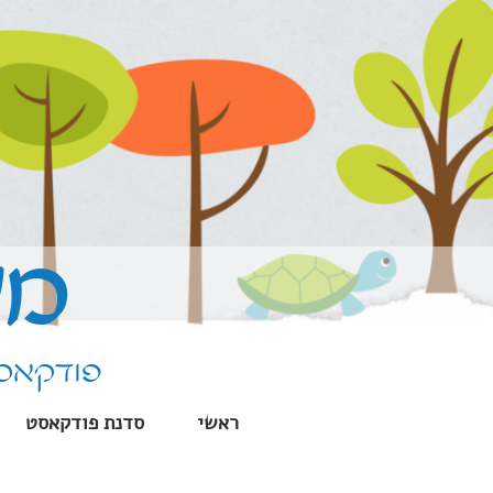
ילוג
תוכן
מע
פודקאסט
ראשי
סדנת פודקאסט