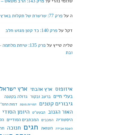
שלומי נהרי
על
פרק 143: הרב משאש – שבירה
ה
על
פרק 77: שרשרת של תקלות בארץ אהבתי
דקל
על
פרק 140: כד קטן מגוש חלב
טליה טייץ
על
פרק 135: שיחת מלחמה
ובת
ארץ ישראל
איזופוס
ארץ אהבתי
בעלי חיים
ברעב ובקור
גדולה בקטנה
גיבורים קטנים
דמות החמ"ד
דמויות מופת
היומן הסודי
האור הגנוב
הבעש"ט
היסטוריה
המכתבים הסודיים
הק
המכבים
חגים
חנוכה
השואה
חת
השבת אבידה