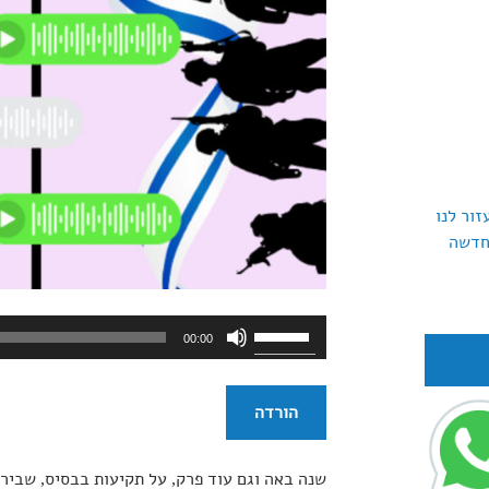
זור לנו
חדשה
נגן
השתמש
00:00
אודיו
במקש
למעלה/למטה
כדי
הורדה
להגביר
או
שנה באה וגם עוד פרק, על תקיעות בבסיס, שבירת
להנמיך