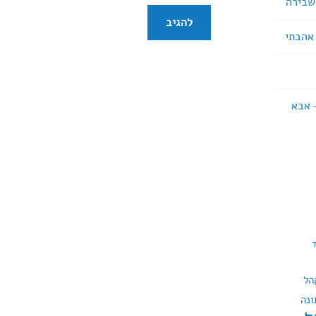
 – אבא
הל
ונה