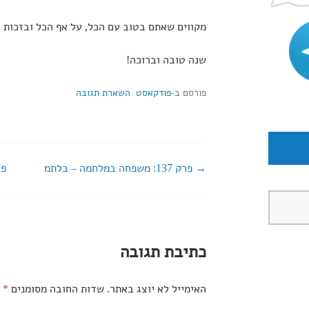
עוצמת
מקווים שאתם בטוב עם הכל, על אף הכל ובזכות ה
שמע.
שנה טובה וברוכה!
פורסם ב-
פודקאסט
השארת תגובה
פרק 137: משפחה במלחמה – בלתמ
פרק 139: ש
ניווט
ברשומות
כתיבת תגובה
האימייל לא יוצג באתר.
שדות החובה מסומנים
*