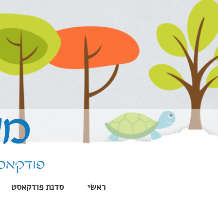
ילוג
תוכן
מע
פודקאסט
ראשי
סדנת פודקאסט