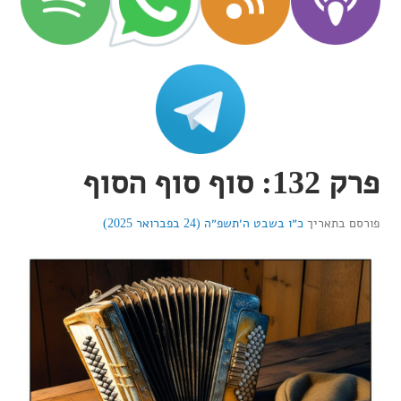
פרק 132: סוף סוף הסוף
פורסם בתאריך
כ״ו בשבט ה׳תשפ״ה (24 בפברואר 2025)