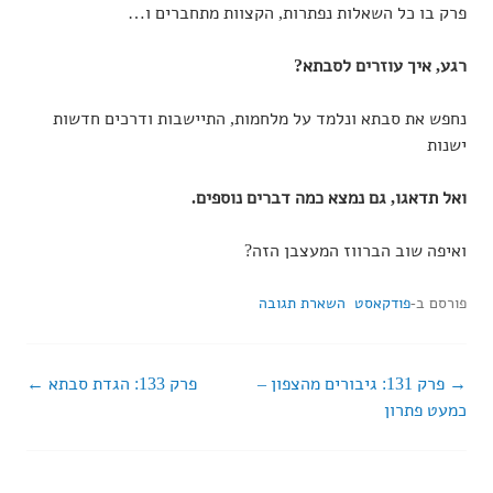
פרק בו כל השאלות נפתרות, הקצוות מתחברים ו…
רגע, איך עוזרים לסבתא?
נחפש את סבתא ונלמד על מלחמות, התיישבות ודרכים חדשות
ישנות
ואל תדאגו, גם נמצא כמה דברים נוספים.
ואיפה שוב הברווז המעצבן הזה?
פורסם ב-
פודקאסט
השארת תגובה
פרק 131: גיבורים מהצפון –
פרק 133: הגדת סבתא
ניווט
כמעט פתרון
ברשומות