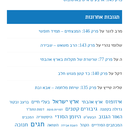
תגובות אחרונות
מרב לוגר
על
פרק 146: המנצחים – תמיד חופשי
שלומי נהרי
על
פרק 143: הרב משאש – שבירה
ה
על
פרק 77: שרשרת של תקלות בארץ אהבתי
דקל
על
פרק 140: כד קטן מגוש חלב
טליה טייץ
על
פרק 135: שיחת מלחמה – אבא ובת
ארץ ישראל
איזופוס
ארץ אהבתי
בעלי חיים
ברעב ובקור
גיבורים קטנים
גדולה בקטנה
דמות החמ"ד
דמויות מופת
היומן הסודי
האור הגנוב
היסטוריה
הבעש"ט
המכבים
חגים
חנוכה
המכתבים הסודיים
הקהל
השואה
השבת אבידה