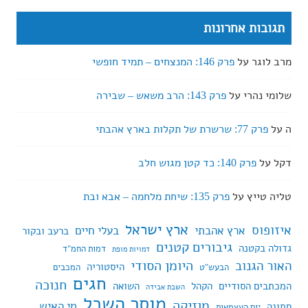
תגובות אחרונות
מרב לוגר
על
פרק 146: המנצחים – תמיד חופשי
שלומי נהרי
על
פרק 143: הרב משאש – שבירה
ה
על
פרק 77: שרשרת של תקלות בארץ אהבתי
דקל
על
פרק 140: כד קטן מגוש חלב
טליה טייץ
על
פרק 135: שיחת מלחמה – אבא ובת
ארץ ישראל
איזופוס
ארץ אהבתי
בעלי חיים
ברעב ובקור
גיבורים קטנים
גדולה בקטנה
דמות החמ"ד
דמויות מופת
היומן הסודי
האור הגנוב
היסטוריה
הבעש"ט
המכבים
חגים
חנוכה
המכתבים הסודיים
הקהל
השואה
השבת אבידה
מוסר השכל
מוזיקה
מי האיש
חתונה
יום העצמאות