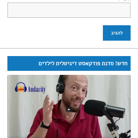
חדש! סדנת פודקאסט דיגיטלית לילדים