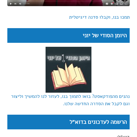
תמכו בנו, וקבלו סדנה דיגיטלית
היומן הסודי של יוני
נהנים מהפודקאסט? בואו לתמוך בנו, לעזור לנו להמשיך וליצור
וגם לקבל את הסדרה החדשה שלנו.
הרשמה לעדכונים בדוא״ל