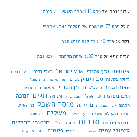
שלומי נהרי
על
פרק 143: הרב משאש – שבירה
ה
על
פרק 77: שרשרת של תקלות בארץ אהבתי
דקל
על
פרק 140: כד קטן מגוש חלב
טליה טייץ
על
פרק 135: שיחת מלחמה – אבא ובת
ארץ ישראל
איזופוס
ארץ אהבתי
בעלי חיים
ברעב ובקור
גיבורים קטנים
גדולה בקטנה
דמות החמ"ד
דמויות מופת
היומן הסודי
האור הגנוב
היסטוריה
הבעש"ט
המכבים
חגים
חנוכה
המכתבים הסודיים
הקהל
השואה
השבת אבידה
מוסר השכל
מוזיקה
מי האיש
חתונה
יום העצמאות
משלים
מלחמת העולם השנייה
מערך שיעור
מתן תורה
סדרות
סיפורי חסידים
סבתא פורצת
סיפורי חז"ל
סיפורי עמים
פיוטים
פסח
צדיקים
פורים
סיפור מהחיים