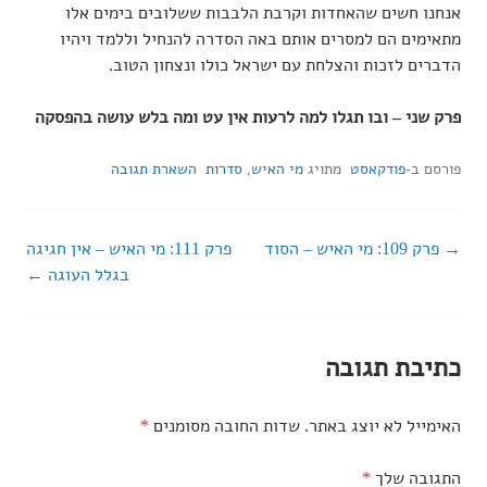
אנחנו חשים שהאחדות וקרבת הלבבות ששלובים בימים אלו
מתאימים הם למסרים אותם באה הסדרה להנחיל וללמד ויהיו
הדברים לזכות והצלחת עם ישראל כולו ונצחון הטוב.
פרק שני – ובו תגלו למה לרעות אין עט ומה בלש עושה בהפסקה
פורסם ב-
פודקאסט
מתויג
מי האיש
,
סדרות
השארת תגובה
פרק 109: מי האיש – הסוד
פרק 111: מי האיש – אין חגיגה
ניווט
בגלל העוגה
ברשומות
כתיבת תגובה
האימייל לא יוצג באתר.
שדות החובה מסומנים
*
התגובה שלך
*