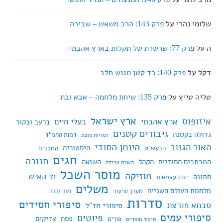
שלומי נהרי
על
פרק 143: הרב משאש – שבירה
ה
על
פרק 77: שרשרת של תקלות בארץ אהבתי
דקל
על
פרק 140: כד קטן מגוש חלב
טליה טייץ
על
פרק 135: שיחת מלחמה – אבא ובת
ארץ ישראל
איזופוס
ארץ אהבתי
בעלי חיים
ברעב ובקור
גיבורים קטנים
גדולה בקטנה
דמות החמ"ד
דמויות מופת
היומן הסודי
האור הגנוב
היסטוריה
הבעש"ט
המכבים
חגים
חנוכה
המכתבים הסודיים
הקהל
השואה
השבת אבידה
מוסר השכל
מוזיקה
מי האיש
חתונה
יום העצמאות
משלים
מלחמת העולם השנייה
מערך שיעור
מתן תורה
סדרות
סיפורי חסידים
סבתא פורצת
סיפורי חז"ל
סיפורי עמים
פיוטים
פסח
צדיקים
פורים
סיפור מהחיים