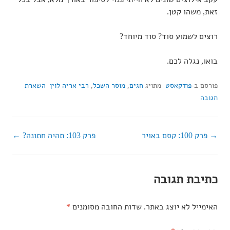
זאת, משהו קטן.
רוצים לשמוע סוד? סוד מיוחד?
בואו, נגלה לכם.
פורסם ב-
פודקאסט
מתויג
חגים
,
מוסר השכל
,
רבי אריה לוין
השארת
תגובה
פרק 100: קסם באויר
פרק 103: תהיה חתונה?
ניווט
ברשומות
כתיבת תגובה
האימייל לא יוצג באתר.
שדות החובה מסומנים
*