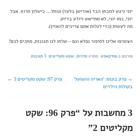
יוני ניגש למבחן הבד (אודישן בלעז) ונוחל… כישלון חרוץ. אבל
יוני, כמו יוני, לא מתייאש ויודע בדיוק
מה לעשות (כדי לגלות אתם צריכים להאזין).
הצטרפו אלינו לסיפור נפלא וגם – שלחו לנו תגובות, מחכים לכם!
פורסם ב-
פודקאסט
מתויג
סדרות
,
שקט מקליטים
3 תגובות
פרק בונוס: 'האריה והשועל'
פרק 97: שקט מקליטים 3
ניווט
בקולות הילדים
ברשומות
3 מחשבות על “
פרק 96: שקט
מקליטים 2
”