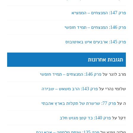
פרק 147: המנצחים – הממציא
פרק 146: המנצחים – תמיד חופשי
פרק 145: ארבעים איש באוטובוס
תגובות אחרונות
מרב לוגר
על
פרק 146: המנצחים – תמיד חופשי
שלומי נהרי
על
פרק 143: הרב משאש – שבירה
ה
על
פרק 77: שרשרת של תקלות בארץ אהבתי
דקל
על
פרק 140: כד קטן מגוש חלב
טליה טייץ
על
פרק 135: שיחת מלחמה – אבא ובת