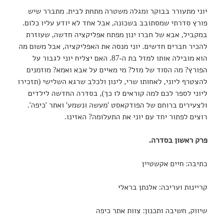
יוני מתעורר בבוקר ומגלה משטרה מתחת לבית. מתברר שיש
פורץ סדרתי שמסתובב בשכונה, אבל אחד לא יודע עליו כלום.
במקביל, אבא של חברו ינון מפתח אפליקציה חדשה, שעוזרת
להכיר חברים חדשים. יוני מנסה את האפליקציה, אבל משום מה
הוא מובילה אותו למזל בת ה-87. האם יצליח יוני לגבור על
הפורץ? מה הסוד של מזל? מי מאיים על אבא ואמא? מוזמנים
להצטרף ליוני, לאחותו שרי, לינון ולכלב שרגא השלישי (תזכירו
ליוני לספר לכם למה קוראים לו כך), בסדרה החדשה לילדים
ולצעירים ברוחם של הפודקאסט 'מעשה ונשמע' ואתר 'כיפה'.
רוצים לפתור יחד עם יוני את התעלומה? האזינו.
פרק ראשון בסדרה.
כתיבה: חיים אקשטיין
קריינות ועריכה: אלנתן בראלי
שיווק, חשיבה ותכנון: צוות אתר כיפה