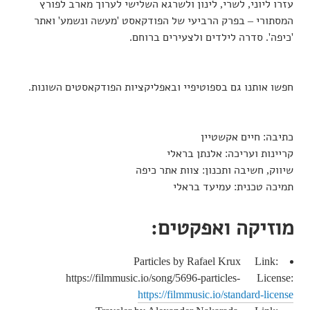
עזרו ליוני, לשרי, לינון ולשרגא השלישי לערוך מארב לפורץ
המסתורי – בפרק הרביעי של הפודקאסט 'מעשה ונשמע' ואתר
'כיפה'. סדרה לילדים ולצעירים ברוחם.
חפשו אותנו גם בספוטיפיי ובאפליקציות הפודקאסטים השונות.
כתיבה: חיים אקשטיין
קריינות ועריכה: אלנתן בראלי
שיווק, חשיבה ותכנון: צוות אתר כיפה
תמיכה טכנית: עמיעד בראלי
מוזיקה ואפקטים:
Particles by Rafael Krux Link:
https://filmmusic.io/song/5696-particles- License:
https://filmmusic.io/standard-license