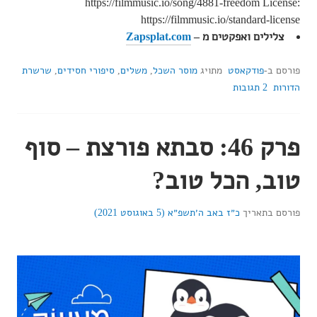
https://filmmusic.io/song/4881-freedom License:
https://filmmusic.io/standard-license
צלילים ואפקטים מ –
Zapsplat.com
פורסם ב-
פודקאסט
מתויג
מוסר השכל
,
משלים
,
סיפורי חסידים
,
שרשרת
הדורות
2 תגובות
פרק 46: סבתא פורצת – סוף
טוב, הכל טוב?
פורסם בתאריך
כ״ז באב ה׳תשפ״א (5 באוגוסט 2021)