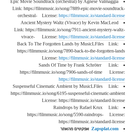
Epic Movie Soundtrack (orchestral) by Agnese Valmaggia
Link: https://filmmusic.io/song/7889-epic-movie-soundtrack-
orchestral- License:
https://filmmusic.io/standard-license
Ancient Mystery Waltz (Vivace) by Kevin MacLeod
Link: https://filmmusic.io/song/7911-ancient-mystery-waltz-
vivace- License:
https://filmmusic.io/standard-license
Back To The Forgotten Lands by MusicLFiles Link:
https://filmmusic.io/song/7890-back-to-the-forgotten-lands
License:
https://filmmusic.io/standard-license
Sands Of Time by Frank Schröter Link:
https://filmmusic.io/song/7906-sands-of-time License:
https://filmmusic.io/standard-license
Suspenseful Cinematic Ambient by MusicLFiles Link:
https://filmmusic.io/song/6195-suspenseful-cinematic-ambient
License: https://filmmusic.io/standard-license
Raindrops by Rafael Krux Link:
https://filmmusic.io/song/5590-raindrops- License:
https://filmmusic.io/standard-license
Zapsplat.com
אפקטים מהאתר