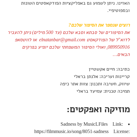
האזינו. ניתן לשמוע גם באפליקציות הפודקאסטים השונות
ובספוטיפיי.
רוצים שנספר את הסיפור שלכם?
את הסיפורים של סבתא וסבא שלכם (עד 500 מילים) ניתן להעביר
לדוא"ל של הפודקאסט
elnatanbar@gmail.com
או לווטסאפ
089950916, ואולי הסיפור המשפחתי שלכם יופיע בפרקים
הבאים…
כתיבה: חיים אקשטיין
קריינות ועריכה: אלנתן בראלי
שיווק, חשיבה ותכנון: צוות אתר כיפה
תמיכה טכנית: עמיעד בראלי
מוזיקה ואפקטים:
Sadness by MusicLFiles Link:
https://filmmusic.io/song/8051-sadness License: