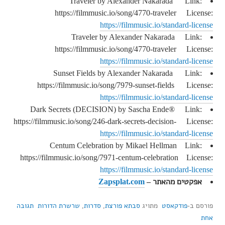
Traveler by Alexander Nakarada Link:
https://filmmusic.io/song/4770-traveler License:
https://filmmusic.io/standard-license
Traveler by Alexander Nakarada Link:
https://filmmusic.io/song/4770-traveler License:
https://filmmusic.io/standard-license
Sunset Fields by Alexander Nakarada Link:
https://filmmusic.io/song/7979-sunset-fields License:
https://filmmusic.io/standard-license
Dark Secrets (DECISION) by Sascha Ende® Link:
https://filmmusic.io/song/246-dark-secrets-decision- License:
https://filmmusic.io/standard-license
Centum Celebration by Mikael Hellman Link:
https://filmmusic.io/song/7971-centum-celebration License:
https://filmmusic.io/standard-license
אפקטים מהאתר –
Zapsplat.com
פורסם ב-
פודקאסט
מתויג
סבתא פורצת
,
סדרות
,
שרשרת הדורות
תגובה
אחת