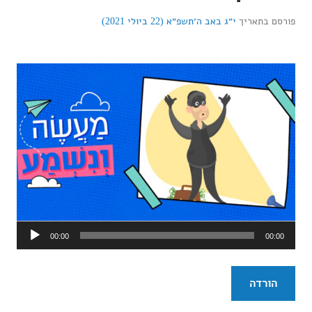
פורסם בתאריך
י״ג באב ה׳תשפ״א (22 ביולי 2021)
נגן
00:00
00:00
אודיו
הורדה