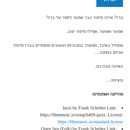
ברז? איזה סיפור כבר אפשר לספר על ברז?
אפשר ואפשר. אפילו סיפור טוב.
מתחיל באיכר, ממשיך במכוניות ושעונים ומסתיים בברז מיוחד
שניתן כמתנה…
האזנה מבורכת.
ונעימה…
מוזיקה ואפקטים:
Jazzi by Frank Schröter Link:
https://filmmusic.io/song/6469-jazzi- License:
https://filmmusic.io/standard-license
Open Sea (Folk) by Frank Schröter Link: