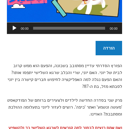
נגן
00:00
00:00
אודיו
הורדה
הפורץ הסדרתי עדיין מסתובב בשכונה, והפעם הוא ממש קרוב
לבית של יוני. האם יוני, שרי והכלב שרגא השלישי יתפסו אותו?
והאם הפעם נגלה למה האפליקציה לחיפוש חברים קישרה בין יוני
לסבתא מזל, בת ה-87?
פרק שני בסדרה החדשה לילדים ולצעירים ברוחם של הפודקאסט
'מעשה ונשמע' ואתר 'כיפה'. רוצים לעזור ליוני בתעלומה ההולכת
ומסתבכת? האזינו.
ואם אתם רוצים לבחור למה קוראים לשרגא השלישי כך ולהשפיע