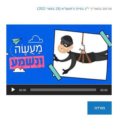
פורסם בתאריך
י״ג בסיון ה׳תשפ״א (24 במאי 2021)
נגן
00:00
00:00
אודיו
הורדה