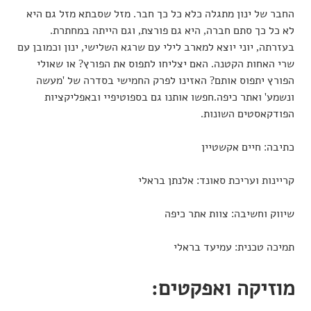
החבר של ינון מתגלה כלא כל כך חבר. מזל שסבתא מזל גם היא
לא כל כך סתם חברה, היא גם פורצת, וגם הייתה במחתרת.
בעזרתה, יוני יוצא למארב לילי עם שרגא השלישי, ינון וכמובן עם
שרי האחות הקטנה. האם יצליחו לתפוס את הפורץ? או שאולי
הפורץ יתפוס אותם? האזינו לפרק החמישי בסדרה של 'מעשה
ונשמע' ואתר כיפה.חפשו אותנו גם בספוטיפיי ובאפליקציות
הפודקאסטים השונות.
כתיבה: חיים אקשטיין
קריינות ועריכת סאונד: אלנתן בראלי
שיווק וחשיבה: צוות אתר כיפה
תמיכה טכנית: עמיעד בראלי
מוזיקה ואפקטים: