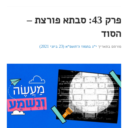
פרק 43: סבתא פורצת –
הסוד
פורסם בתאריך
י״ג בתמוז ה׳תשפ״א (23 ביוני 2021)