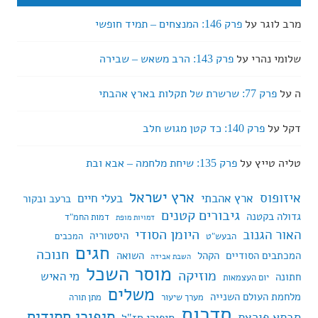
מרב לוגר
על
פרק 146: המנצחים – תמיד חופשי
שלומי נהרי
על
פרק 143: הרב משאש – שבירה
ה
על
פרק 77: שרשרת של תקלות בארץ אהבתי
דקל
על
פרק 140: כד קטן מגוש חלב
טליה טייץ
על
פרק 135: שיחת מלחמה – אבא ובת
ארץ ישראל
איזופוס
ארץ אהבתי
בעלי חיים
ברעב ובקור
גיבורים קטנים
גדולה בקטנה
דמות החמ"ד
דמויות מופת
היומן הסודי
האור הגנוב
היסטוריה
הבעש"ט
המכבים
חגים
חנוכה
המכתבים הסודיים
הקהל
השואה
השבת אבידה
מוסר השכל
מוזיקה
מי האיש
חתונה
יום העצמאות
משלים
מלחמת העולם השנייה
מערך שיעור
מתן תורה
סדרות
סיפורי חסידים
סבתא פורצת