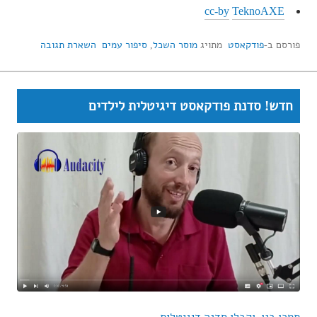
cc-by
TeknoAXE
פורסם ב-
פודקאסט
מתויג
מוסר השכל
,
סיפור עמים
השארת תגובה
חדש! סדנת פודקאסט דיגיטלית לילדים