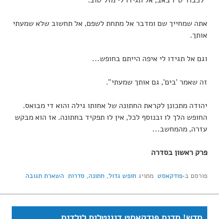
"לכבוד ט"ו באב, אל תגידו לי מזל טוב.
אתה שמחייך שם ומדבר אל מתחת לשפם, אל תחשוב שלא שמעתי
אותך.
וגם אל תגידו לי איפה הייתם בחופש…
זה שאמר 'בים', גם אותך שמעתי".
יהודה מתכונן לקראת החתונה של אחותו גילה והוא די מבואס.
החופש הלך לו ובנוסף לכל, אין לו תפקיד בחתונה. אז הוא מבקש
עזרה, מהמחשב…
פרק ראשון בסדרה
פורסם ב-
פודקאסט
מתויג
חופש גדול
,
חתונה
,
סדרות
השארת תגובה
חדש! סדנת פודקאסט דיגיטלית לילדים