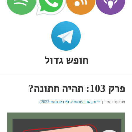
חופש גדול
פרק 103: תהיה חתונה?
פורסם בתאריך
י״ט באב ה׳תשפ״ג (6 באוגוסט 2023)