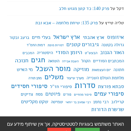
דקל
על
פרק 140: כד קטן מגוש חלב
טליה טייץ
על
פרק 135: שיחת מלחמה – אבא ובת
ארץ ישראל
איזופוס
ארץ אהבתי
בעלי חיים
ברעב ובקור
גיבורים קטנים
גדולה בקטנה
דמות החמ"ד
דמויות מופת
היומן הסודי
האור הגנוב
היסטוריה
הבעש"ט
המכבים
חגים
חנוכה
המכתבים הסודיים
הקהל
השואה
השבת אבידה
מוסר השכל
מוזיקה
מי האיש
חתונה
יום העצמאות
משלים
מלחמת העולם השנייה
מערך שיעור
מתן תורה
סדרות
סיפורי חסידים
סבתא פורצת
סיפורי חז"ל
סיפורי עמים
פיוטים
פסח
צדיקים
פורים
סיפור מהחיים
שקט מקליטים
קרילוב
רבי נחמן
שמיטה
רבי שמעון בר יוחאי
שרשרת הדורות
האתר משתמש בעוגיות לסטטיסטיקה, אך אין שיתוף מידע עם