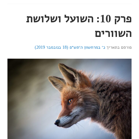
פרק 10: השועל ושלושת
השוורים
פורסם בתאריך
כ׳ במרחשוון ה׳תש״פ (18 בנובמבר 2019)