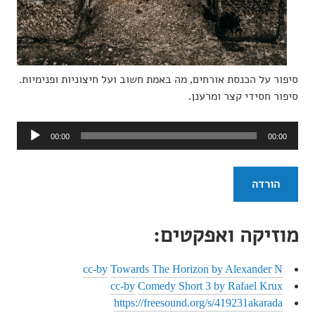
סיפור על הכנסת אורחים, מה באמת חשוב ועל חיצוניות ופנימיות.
סיפור חסידי קצר ומרענן.
נגן
00:00
00:00
אודיו
הורדה
מוזיקה ואפקטים:
cc-by
Towards The Horizon by Alexander N
cc-by
Comedy Short 3 by Rafael Krux
https://freesound.org/s/419231
akarada