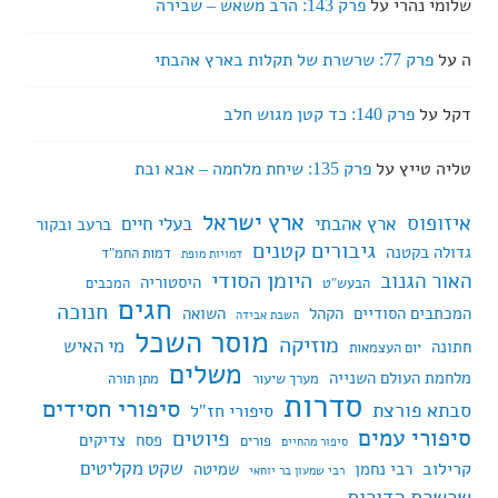
שלומי נהרי
על
פרק 143: הרב משאש – שבירה
ה
על
פרק 77: שרשרת של תקלות בארץ אהבתי
דקל
על
פרק 140: כד קטן מגוש חלב
טליה טייץ
על
פרק 135: שיחת מלחמה – אבא ובת
ארץ ישראל
איזופוס
ארץ אהבתי
בעלי חיים
ברעב ובקור
גיבורים קטנים
גדולה בקטנה
דמות החמ"ד
דמויות מופת
היומן הסודי
האור הגנוב
היסטוריה
הבעש"ט
המכבים
חגים
חנוכה
המכתבים הסודיים
הקהל
השואה
השבת אבידה
מוסר השכל
מוזיקה
מי האיש
חתונה
יום העצמאות
משלים
מלחמת העולם השנייה
מערך שיעור
מתן תורה
סדרות
סיפורי חסידים
סבתא פורצת
סיפורי חז"ל
סיפורי עמים
פיוטים
פסח
צדיקים
פורים
סיפור מהחיים
שקט מקליטים
קרילוב
רבי נחמן
שמיטה
רבי שמעון בר יוחאי