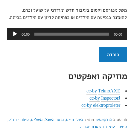
משל מפורסם וקסום בעיבוד חדש ומודרני על שועל וכרם.
להאזנה בנסיעה עם הילדים או כפתיחה לדיון עם הילדים בכיתה.
נגן
00:00
00:00
אודיו
הורדה
מוזיקה ואפקטים
cc-by
TeknoAXE
cc-by
InspectorJ
cc-by
elektroproleter
פורסם ב-
פודקאסט
מתויג
בעלי חיים
,
מוסר השכל
,
משלים
,
סיפורי חז"ל
,
סיפורי עמים
השארת תגובה