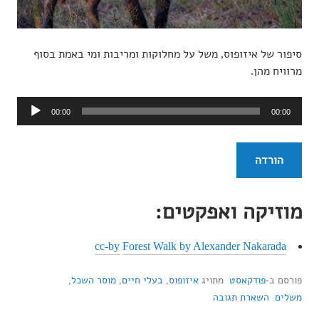
סיפור של איזופוס, משל על מחלוקות ומריבות ומי באמת בסוף
מרוויח מהן.
נגן
00:00
00:00
אודיו
הורדה
מוזיקה ואפקטים:
cc-by
Forest Walk by Alexander Nakarada
פורסם ב-
פודקאסט
מתויג
איזופוס
,
בעלי חיים
,
מוסר השכל
,
משלים
השארת תגובה