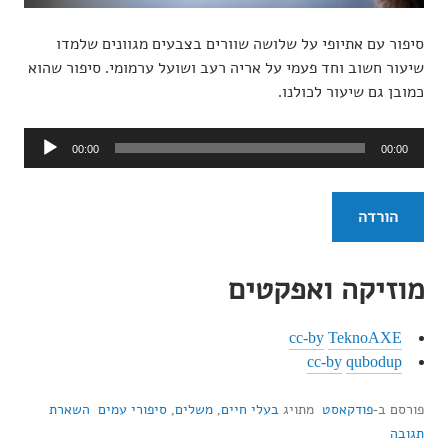
סיפור עם אתיופי על שלושה שוורים בצבעים מגוונים שלמדו
שיעור חשוב וחד פעמי על אריה רעב ושועל ערמומי. סיפור שהוא
כמובן גם שיעור לכולנו.
נגן
00:00
00:00
אודיו
הורדה
מוזיקה ואפקטים
cc-by
TeknoAXE
cc-by
qubodup
פורסם ב-
פודקאסט
מתויג
בעלי חיים
,
משלים
,
סיפורי עמים
השארת
תגובה