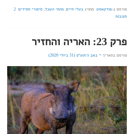
פורסם ב-
פודקאסט
מתויג
בעלי חיים
,
מוסר השכל
,
סיפורי חסידים
2
תגובות
פרק 23: האריה והחזיר
פורסם בתאריך
י׳ באב ה׳תש״פ (31 ביולי 2020)