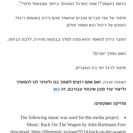
הזאת בעצמך?! אתה המרגל המגוחך ביותר שפגשתי מימי!".
סיפור על שני חברים טובים שהאחד מהם נידון באשמת ריגול.
העונש על ריגול הוא מאסר עולם.
החבר נידון למאסר והוא פונה למלך בבקשה מוזרה, ללכת הביתה.
האם המלך יסכים?
סיפור לרגל ימי בין המצרים.
האזנה טובה.
ואם אתם רוצים לתמוך בנו ולעזור לנו להמשיך
וליצור עוד תוכן איכותי עבורכם, זה
כאן
מוזיקה ואפקטים:
The following music was used for this media project:
Music: Back On The Wagon by John Bartmann Free
download: https://filmmusic.io/song/9514-back-on-the-wagon