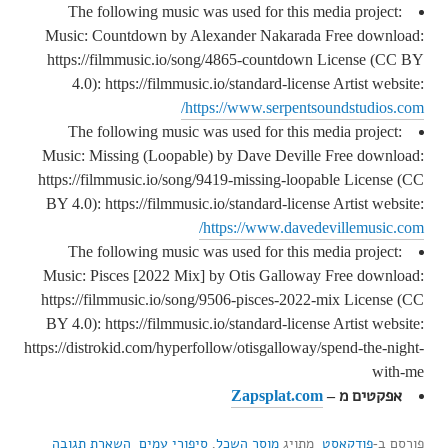
The following music was used for this media project:
Music: Countdown by Alexander Nakarada Free download:
https://filmmusic.io/song/4865-countdown License (CC BY
4.0): https://filmmusic.io/standard-license Artist website:
https://www.serpentsoundstudios.com/
The following music was used for this media project:
Music: Missing (Loopable) by Dave Deville Free download:
https://filmmusic.io/song/9419-missing-loopable License (CC
BY 4.0): https://filmmusic.io/standard-license Artist website:
https://www.davedevillemusic.com/
The following music was used for this media project:
Music: Pisces [2022 Mix] by Otis Galloway Free download:
https://filmmusic.io/song/9506-pisces-2022-mix License (CC
BY 4.0): https://filmmusic.io/standard-license Artist website:
https://distrokid.com/hyperfollow/otisgalloway/spend-the-night-
with-me
אפקטים מ –
Zapsplat.com
פורסם ב-
פודקאסט
מתויג
מוסר השכל
,
סיפורי עמים
השארת תגובה