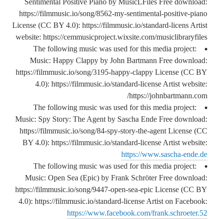
Sentimental Positive Piano by MusicLFiles Free download:
https://filmmusic.io/song/8562-my-sentimental-positive-piano
License (CC BY 4.0): https://filmmusic.io/standard-licens Artist
website: https://cemmusicproject.wixsite.com/musiclibraryfiles
The following music was used for this media project:
Music: Happy Clappy by John Bartmann Free download:
https://filmmusic.io/song/3195-happy-clappy License (CC BY
4.0): https://filmmusic.io/standard-license Artist website:
https://johnbartmann.com/
The following music was used for this media project:
Music: Spy Story: The Agent by Sascha Ende Free download:
https://filmmusic.io/song/84-spy-story-the-agent License (CC
BY 4.0): https://filmmusic.io/standard-license Artist website:
https://www.sascha-ende.de
The following music was used for this media project:
Music: Open Sea (Epic) by Frank Schröter Free download:
https://filmmusic.io/song/9447-open-sea-epic License (CC BY
4.0): https://filmmusic.io/standard-license Artist on Facebook:
https://www.facebook.com/frank.schroeter.52