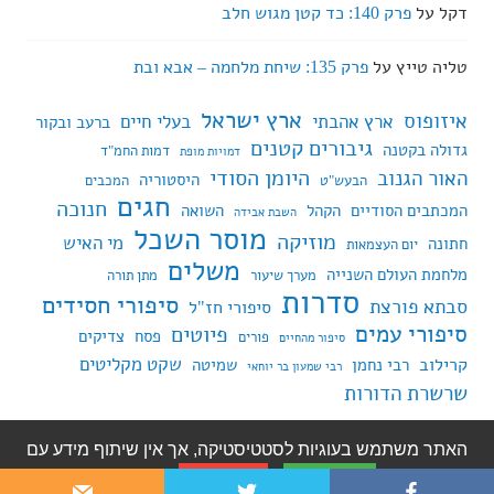
דקל
על
פרק 140: כד קטן מגוש חלב
טליה טייץ
על
פרק 135: שיחת מלחמה – אבא ובת
ארץ ישראל
איזופוס
ארץ אהבתי
בעלי חיים
ברעב ובקור
גיבורים קטנים
גדולה בקטנה
דמות החמ"ד
דמויות מופת
היומן הסודי
האור הגנוב
היסטוריה
הבעש"ט
המכבים
חגים
חנוכה
המכתבים הסודיים
הקהל
השואה
השבת אבידה
מוסר השכל
מוזיקה
מי האיש
חתונה
יום העצמאות
משלים
מלחמת העולם השנייה
מערך שיעור
מתן תורה
סדרות
סיפורי חסידים
סבתא פורצת
סיפורי חז"ל
סיפורי עמים
פיוטים
פסח
צדיקים
פורים
סיפור מהחיים
שקט מקליטים
קרילוב
רבי נחמן
שמיטה
רבי שמעון בר יוחאי
שרשרת הדורות
האתר משתמש בעוגיות לסטטיסטיקה, אך אין שיתוף מידע עם
פועל על WordPress
|
ערכת עיצוב: Edin של
WordPress.com
אני מסכים
לא מסכים
צד שלישי.
מדיניות פרטיות