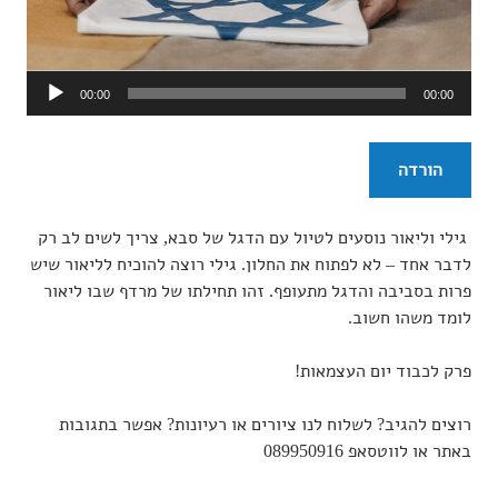
נגן
00:00
00:00
אודיו
הורדה
גילי וליאור נוסעים לטיול עם הדגל של סבא, צריך לשים לב רק
לדבר אחד – לא לפתוח את החלון. גילי רוצה להוכיח לליאור שיש
פרות בסביבה והדגל מתעופף. זהו תחילתו של מרדף שבו ליאור
לומד משהו חשוב.
פרק לכבוד יום העצמאות!
רוצים להגיב? לשלוח לנו ציורים או רעיונות? אפשר בתגובות
באתר או לווטסאפ 089950916