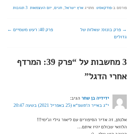
פורסם ב-
פודקאסט
מתויג
ארץ ישראל
,
חגים
,
יום העצמאות
3 תגובות
פרק בונוס: שאלות של
פרק 40: רעש משמיים
ניווט
גדולים
ברשומות
3 מחשבות על “
פרק 39: המרדף
אחרי הדגל
”
ידידיה בן שחר
הגיב:
י״ג באייר ה׳תשפ״א (25 באפריל 2021) בשעה 20:47
אלנתן, זה אדיר הסיפורים עם ליאור גילי וג'ימי!!!
הלוואי שכולם יהיו איתם…