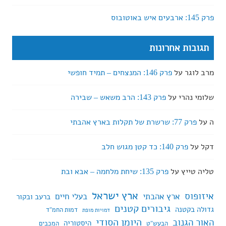
פרק 145: ארבעים איש באוטובוס
תגובות אחרונות
מרב לוגר
על
פרק 146: המנצחים – תמיד חופשי
שלומי נהרי
על
פרק 143: הרב משאש – שבירה
ה
על
פרק 77: שרשרת של תקלות בארץ אהבתי
דקל
על
פרק 140: כד קטן מגוש חלב
טליה טייץ
על
פרק 135: שיחת מלחמה – אבא ובת
ארץ ישראל
איזופוס
ארץ אהבתי
בעלי חיים
ברעב ובקור
גיבורים קטנים
גדולה בקטנה
דמות החמ"ד
דמויות מופת
היומן הסודי
האור הגנוב
היסטוריה
הבעש"ט
המכבים