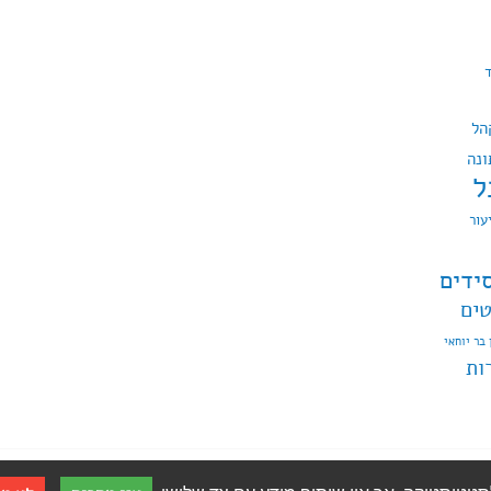
הל
ונה
ל
עור
ידים
טים
 בר יוחאי
ות
WordP