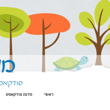
ילוג
תוכן
מע
פודקאסט
ראשי
סדנת פודקאסט