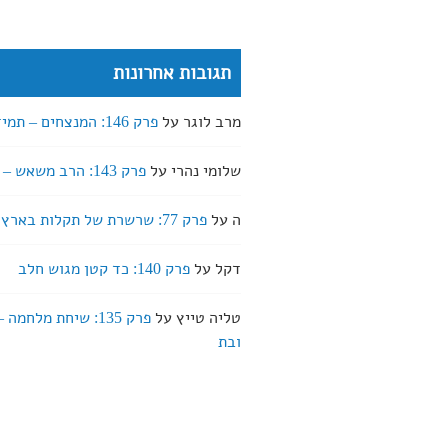
תגובות אחרונות
מרב לוגר
על
פרק 146: המנצחים – תמיד חופשי
שלומי נהרי
על
פרק 143: הרב משאש – שבירה
ה
על
פרק 77: שרשרת של תקלות בארץ אהבתי
דקל
על
פרק 140: כד קטן מגוש חלב
טליה טייץ
על
פרק 135: שיחת מלחמה
ובת