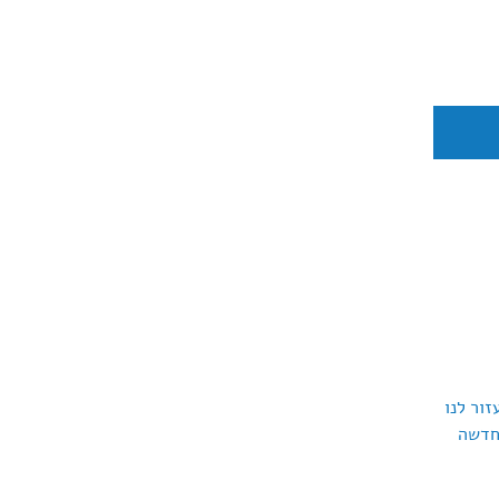
זור לנו
חדשה