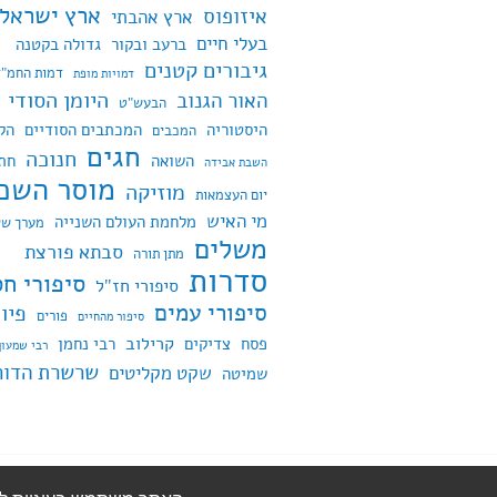
ארץ ישראל
איזופוס
ארץ אהבתי
בעלי חיים
ברעב ובקור
גדולה בקטנה
גיבורים קטנים
דמות החמ"ד
דמויות מופת
היומן הסודי
האור הגנוב
הבעש"ט
היסטוריה
המכתבים הסודיים
הק
המכבים
חגים
חנוכה
השואה
חת
השבת אבידה
מוסר השכ
מוזיקה
יום העצמאות
מי האיש
מלחמת העולם השנייה
מערך שי
משלים
סבתא פורצת
מתן תורה
סדרות
סיפורי חס
סיפורי חז"ל
סיפורי עמים
פיו
פורים
סיפור מהחיים
קרילוב
פסח
צדיקים
רבי נחמן
רבי שמעון
שרשרת הדור
שקט מקליטים
שמיטה
פועל על WordPress
|
ערכת עיצוב: Edin של
ress.com