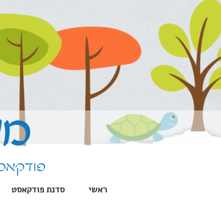
ילוג
תוכן
מע
פודקאסט
ראשי
סדנת פודקאסט