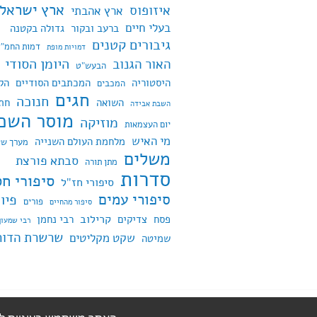
ארץ ישראל
איזופוס
ארץ אהבתי
בעלי חיים
ברעב ובקור
גדולה בקטנה
גיבורים קטנים
דמות החמ"ד
דמויות מופת
היומן הסודי
האור הגנוב
הבעש"ט
היסטוריה
המכתבים הסודיים
הק
המכבים
חגים
חנוכה
השואה
חת
השבת אבידה
מוסר השכ
מוזיקה
יום העצמאות
מי האיש
מלחמת העולם השנייה
מערך שי
משלים
סבתא פורצת
מתן תורה
סדרות
סיפורי חס
סיפורי חז"ל
סיפורי עמים
פיו
פורים
סיפור מהחיים
קרילוב
פסח
צדיקים
רבי נחמן
רבי שמעון
שרשרת הדור
שקט מקליטים
שמיטה
פועל על WordPress
|
ערכת עיצוב: Edin של
ress.com