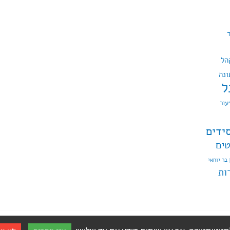
הל
ונה
ל
עור
ידים
טים
 בר יוחאי
ות
WordP