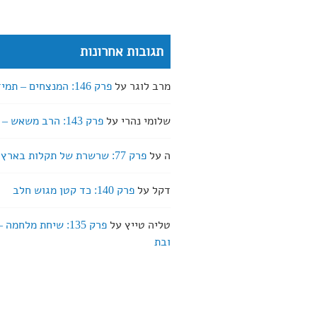
תגובות אחרונות
מרב לוגר
על
פרק 146: המנצחים – תמיד חופשי
שלומי נהרי
על
פרק 143: הרב משאש – שבירה
ה
על
פרק 77: שרשרת של תקלות בארץ אהבתי
דקל
על
פרק 140: כד קטן מגוש חלב
טליה טייץ
על
פרק 135: שיחת מלחמה
ובת