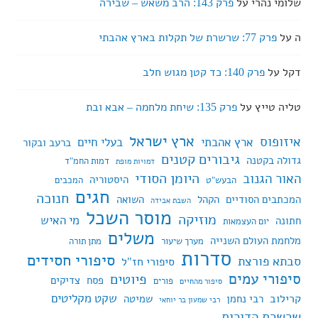
שלומי נהרי
על
פרק 143: הרב משאש – שבירה
ה
על
פרק 77: שרשרת של תקלות בארץ אהבתי
דקל
על
פרק 140: כד קטן מגוש חלב
טליה טייץ
על
פרק 135: שיחת מלחמה – אבא ובת
ארץ ישראל
איזופוס
ארץ אהבתי
בעלי חיים
ברעב ובקור
גיבורים קטנים
גדולה בקטנה
דמות החמ"ד
דמויות מופת
היומן הסודי
האור הגנוב
היסטוריה
הבעש"ט
המכבים
חגים
חנוכה
המכתבים הסודיים
הקהל
השואה
השבת אבידה
מוסר השכל
מוזיקה
מי האיש
חתונה
יום העצמאות
משלים
מלחמת העולם השנייה
מערך שיעור
מתן תורה
סדרות
סיפורי חסידים
סבתא פורצת
סיפורי חז"ל
סיפורי עמים
פיוטים
פסח
צדיקים
פורים
סיפור מהחיים
שקט מקליטים
קרילוב
רבי נחמן
שמיטה
רבי שמעון בר יוחאי
שרשרת הדורות